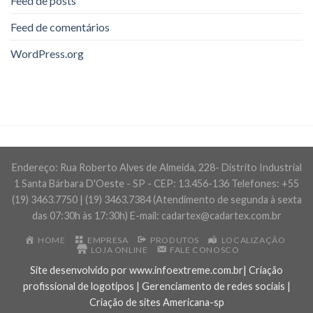
Feed de posts
Feed de comentários
WordPress.org
Endereço: Rua Roberto Alves de Almeida, 228- Distrito Industrial
1 Santa Bárbara D'Oeste - SP - CEP: 13.456-136 Telefones: +55
(19) 3463.7750 | (19) 3463.7384 (Atendimento de segunda à sexta
das 07:30h às 17:30h) E-mail: cadartex@cadartex.com.br
HOME
EMPRESA
PRODUTOS
LOCALIZAÇÃO
LOJA ONLINE
FALE CONOSCO
Site desenvolvido por
www.infoextreme.com.br|
Criação
profissional de logotipos
|
Gerenciamento de redes sociais
|
Criação de sites Americana-sp